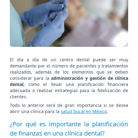
dental?
El día a día de un centro dental puede ser muy
demandante por el número de pacientes y tratamientos
realizados, además de los elementos que se deben
considerar para la
administración y gestión de clínica
dental,
como el llevar una planificación financiera
adecuada o realizar estrategias para la fidelización de
clientes.
Todo lo anterior será de gran importancia si se desea
abrir una clínica para la
salud bucal en México
.
¿Por qué es importante la planificación
de finanzas en una clínica dental?