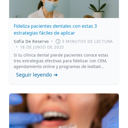
Fideliza pacientes dentales con estas 3
estrategias fáciles de aplicar
Sofía De Reservo
•
3 MINUTOS DE LECTURA
•
18 DE JUNIO DE 2025
Si tu clínica dental pierde pacientes conoce estas
tres estrategias efectivas para fidelizar con CRM,
agendamiento online y programas de lealtad
integrados en Reservo.
Seguir leyendo ➔