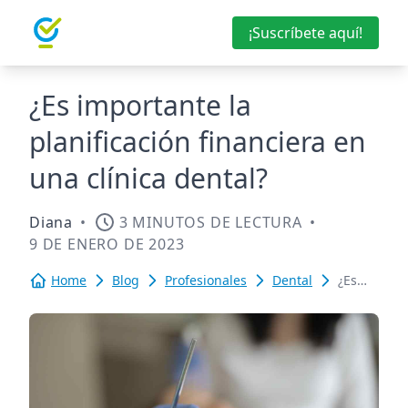
¡Suscríbete aquí!
¿Es importante la
planificación financiera en
una clínica dental?
Diana
•
3 MINUTOS DE LECTURA
•
9 DE ENERO DE 2023
Home
Blog
Profesionales
Dental
¿Es
importante
la
planificaci
financiera
en
una
clínica