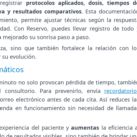
registrar
protocolos aplicados, dosis, tiempos d
iva y resultados comparativos
. Esta documentació
amiento, permite ajustar técnicas según la respuest
idad. Con Reservo, puedes llevar registro de todo 
a mejorado su sonrisa paso a paso.
za, sino que también fortalece la relación con lo
 su evolución.
máticos
minuto no solo provocan pérdida de tiempo, tambié
l consultorio. Para prevenirlo, envía
recordatorio
rreo electrónico antes de cada cita. Así reduces la
genda en funcionamiento sin necesidad de llamada
experiencia del paciente y
aumentas
la eficiencia a
o de resultados visibles, sino también de brindar un