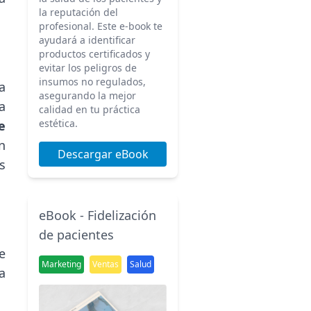
la reputación del
profesional. Este e-book te
ayudará a identificar
productos certificados y
evitar los peligros de
insumos no regulados,
a
asegurando la mejor
a
calidad en tu práctica
estética.
e
n
Descargar eBook
s
eBook - Fidelización
de pacientes
e
Marketing
Ventas
Salud
a