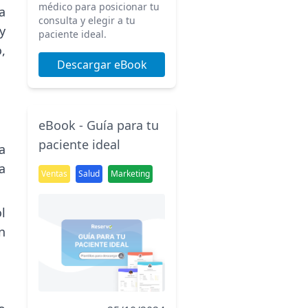
médico para posicionar tu
a
consulta y elegir a tu
y
paciente ideal.
,
Descargar eBook
eBook - Guía para tu
paciente ideal
a
a
Ventas
Salud
Marketing
l
n