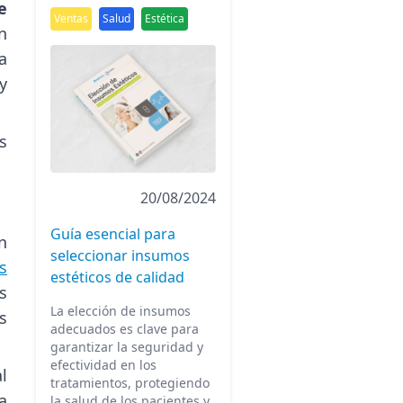
e
Ventas
Salud
Estética
n
a
y
s
20/08/2024
Guía esencial para
n
seleccionar insumos
s
estéticos de calidad
s
La elección de insumos
s
adecuados es clave para
garantizar la seguridad y
efectividad en los
l
tratamientos, protegiendo
a
la salud de los pacientes y