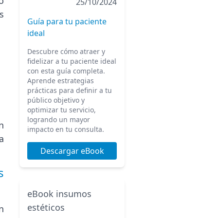
o
25/10/2024
s
Guía para tu paciente
ideal
Descubre cómo atraer y
fidelizar a tu paciente ideal
con esta guía completa.
Aprende estrategias
prácticas para definir a tu
público objetivo y
optimizar tu servicio,
logrando un mayor
n
impacto en tu consulta.
a
Descargar eBook
s
eBook insumos
estéticos
n