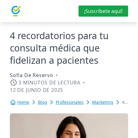
¡Suscríbete aquí!
4 recordatorios para tu
consulta médica que
fidelizan a pacientes
Sofía De Reservo
•
3 MINUTOS DE LECTURA
•
12 DE JUNIO DE 2025
Home
Blog
Profesionales
Marketing
4
recorda
para
tu
consult
médica