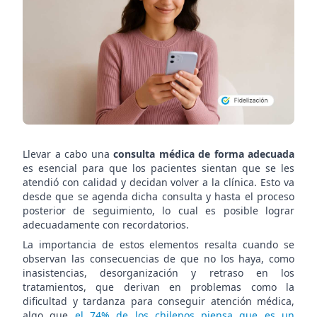
que
fideliza
a
pacient
Llevar a cabo una
consulta médica de forma adecuada
es esencial para que los pacientes sientan que se les
atendió con calidad y decidan volver a la clínica. Esto va
desde que se agenda dicha consulta y hasta el proceso
posterior de seguimiento, lo cual es posible lograr
adecuadamente con recordatorios.
La importancia de estos elementos resalta cuando se
observan las consecuencias de que no los haya, como
inasistencias, desorganización y retraso en los
tratamientos, que derivan en problemas como la
dificultad y tardanza para conseguir atención médica,
algo que
el 74% de los chilenos piensa que es un