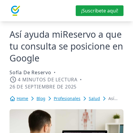
¡Suscríbete aquí!
Así ayuda miReservo a que
tu consulta se posicione en
Google
Sofía De Reservo
•
4 MINUTOS DE LECTURA
•
26 DE SEPTIEMBRE DE 2025
Home
Blog
Profesionales
Salud
Así
ayuda
miReservo
a que
tu
consulta