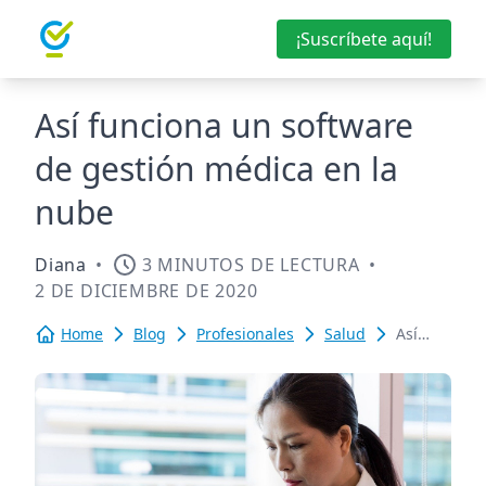
¡Suscríbete aquí!
Así funciona un software
de gestión médica en la
nube
Diana
•
3 MINUTOS DE LECTURA
•
2 DE DICIEMBRE DE 2020
Home
Blog
Profesionales
Salud
Así
funciona
un
software
de
gestión
médica
en la