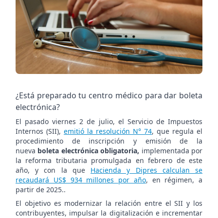
electrónica?
¿Está preparado tu centro médico para dar boleta
electrónica?
El pasado viernes 2 de julio, el Servicio de Impuestos
Internos (SII),
emitió la resolución N° 74
, que regula el
procedimiento de inscripción y emisión de la
nueva
boleta electrónica obligatoria,
implementada por
la reforma tributaria promulgada en febrero de este
año, y con la que
Hacienda y Dipres calculan se
recaudará US$ 934 millones por año
, en régimen, a
partir de 2025..
El objetivo es modernizar la relación entre el SII y los
contribuyentes, impulsar la digitalización e incrementar