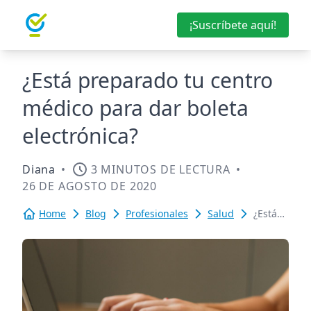
¡Suscríbete aquí!
¿Está preparado tu centro
médico para dar boleta
electrónica?
Diana
•
3 MINUTOS DE LECTURA
•
26 DE AGOSTO DE 2020
Home
Blog
Profesionales
Salud
¿Está
preparado
tu
centro
médico
para
dar
boleta