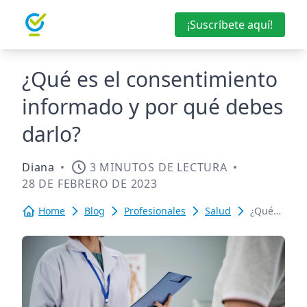
¡Suscríbete aquí!
¿Qué es el consentimiento
informado y por qué debes
darlo?
Diana
•
3 MINUTOS DE LECTURA
•
28 DE FEBRERO DE 2023
Home
Blog
Profesionales
Salud
¿Qué
es el
consentimie
informado
y por
qué
debes
darlo?