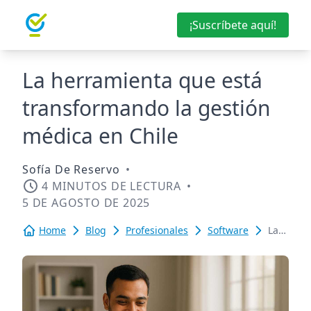
¡Suscríbete aquí!
La herramienta que está
transformando la gestión
médica en Chile
Sofía De Reservo
•
4 MINUTOS DE LECTURA
•
5 DE AGOSTO DE 2025
Home
Blog
Profesionales
Software
La
herramie
que
está
transfo
la