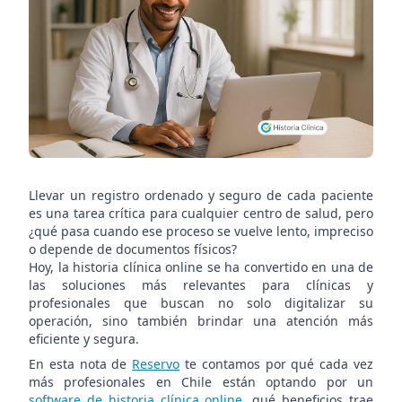
gestión
médica
en
Chile
Llevar un registro ordenado y seguro de cada paciente
es una tarea crítica para cualquier centro de salud, pero
¿qué pasa cuando ese proceso se vuelve lento, impreciso
o depende de documentos físicos?
Hoy, la historia clínica online se ha convertido en una de
las soluciones más relevantes para clínicas y
profesionales que buscan no solo digitalizar su
operación, sino también brindar una atención más
eficiente y segura.
En esta nota de
Reservo
te contamos por qué cada vez
más profesionales en Chile están optando por un
software de historia clínica online
, qué beneficios trae