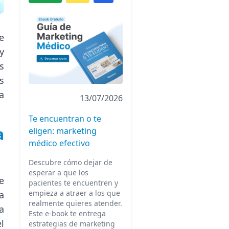
e
y
s
s
a
13/07/2026
Te encuentran o te
a
eligen: marketing
médico efectivo
Descubre cómo dejar de
esperar a que los
e
pacientes te encuentren y
empieza a atraer a los que
a
realmente quieres atender.
a
Este e-book te entrega
l
estrategias de marketing