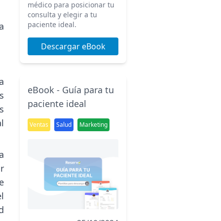
médico para posicionar tu
consulta y elegir a tu
paciente ideal.
a
Descargar eBook
a
eBook - Guía para tu
s
paciente ideal
s
l
Ventas
Salud
Marketing
a
r
e
l
d