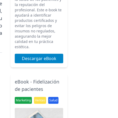
e
la reputación del
profesional. Este e-book te
,
ayudará a identificar
u
productos certificados y
o
evitar los peligros de
insumos no regulados,
a
asegurando la mejor
calidad en tu práctica
estética.
Descargar eBook
eBook - Fidelización
de pacientes
Marketing
Ventas
Salud