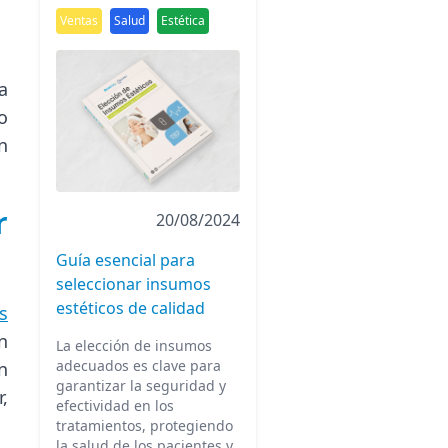
Ventas
Salud
Estética
a
o
n
r
20/08/2024
Guía esencial para
seleccionar insumos
estéticos de calidad
s
n
La elección de insumos
adecuados es clave para
n
garantizar la seguridad y
,
efectividad en los
tratamientos, protegiendo
la salud de los pacientes y