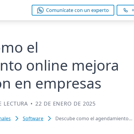
Comunícate con un experto
+
mo el
to online mejora
ón en empresas
E LECTURA
•
22 DE ENERO DE 2025
nales
Software
Descube como el agendamiento
online mejora coordinación en
empresas