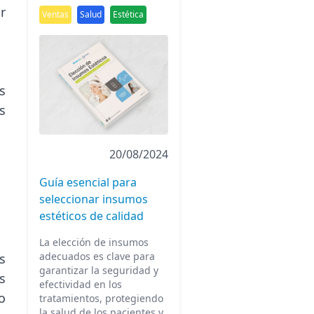
r
Ventas
Salud
Estética
s
s
20/08/2024
Guía esencial para
seleccionar insumos
estéticos de calidad
La elección de insumos
adecuados es clave para
s
garantizar la seguridad y
s
efectividad en los
o
tratamientos, protegiendo
la salud de los pacientes y