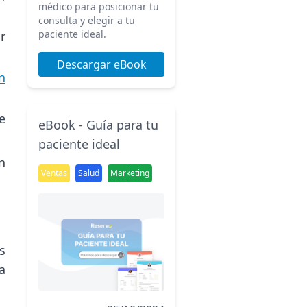
médico para posicionar tu
consulta y elegir a tu
paciente ideal.
r
Descargar eBook
n
e
eBook - Guía para tu
paciente ideal
n
Ventas
Salud
Marketing
s
a