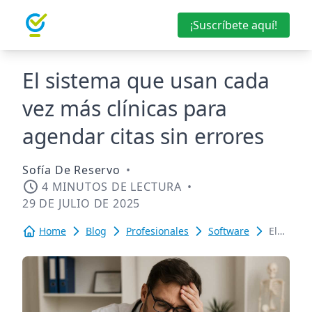
¡Suscríbete aquí!
El sistema que usan cada
vez más clínicas para
agendar citas sin errores
Sofía De Reservo
•
4 MINUTOS DE LECTURA
•
29 DE JULIO DE 2025
Home
Blog
Profesionales
Software
El
sistema
que
usan
cada
vez