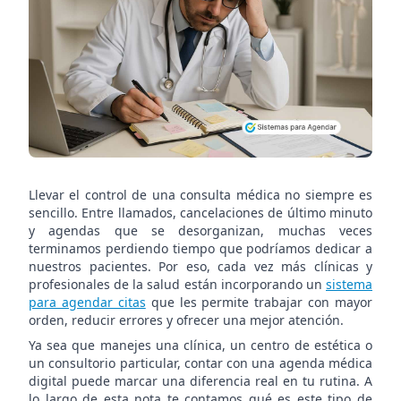
más
clínicas
para
agendar
citas
sin
errores
Llevar el control de una consulta médica no siempre es
sencillo. Entre llamados, cancelaciones de último minuto
y agendas que se desorganizan, muchas veces
terminamos perdiendo tiempo que podríamos dedicar a
nuestros pacientes. Por eso, cada vez más clínicas y
profesionales de la salud están incorporando un
sistema
para agendar citas
que les permite trabajar con mayor
orden, reducir errores y ofrecer una mejor atención.
Ya sea que manejes una clínica, un centro de estética o
un consultorio particular, contar con una agenda médica
digital puede marcar una diferencia real en tu rutina. A
lo largo de esta nota te contamos qué es este tipo de