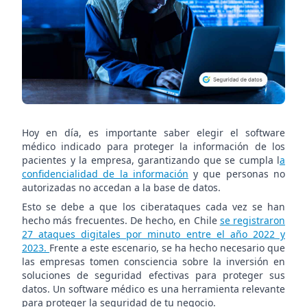
un
software
médico
Hoy en día, es importante saber elegir el software
médico indicado para proteger la información de los
pacientes y la empresa, garantizando que se cumpla l
a
confidencialidad de la información
y que personas no
autorizadas no accedan a la base de datos.
Esto se debe a que los ciberataques cada vez se han
hecho más frecuentes. De hecho, en Chile
se registraron
27 ataques digitales por minuto entre el año 2022 y
2023.
Frente a este escenario, se ha hecho necesario que
las empresas tomen consciencia sobre la inversión en
soluciones de seguridad efectivas para proteger sus
datos. Un software médico es una herramienta relevante
para proteger la seguridad de tu negocio.