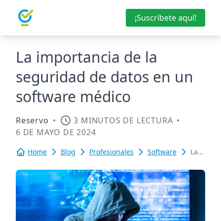
¡Suscríbete aquí!
La importancia de la
seguridad de datos en un
software médico
Reservo
•
3 MINUTOS DE LECTURA
•
6 DE MAYO DE 2024
Home
Blog
Profesionales
Software
La
importan
de
la
segurida
de
datos
en