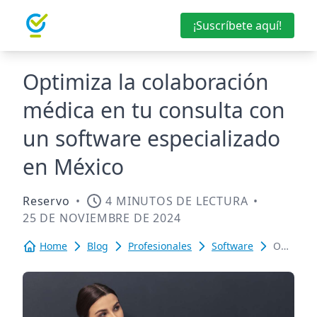
¡Suscríbete aquí!
Optimiza la colaboración
médica en tu consulta con
un software especializado
en México
Reservo
•
4 MINUTOS DE LECTURA
•
25 DE NOVIEMBRE DE 2024
Home
Blog
Profesionales
Software
Optimiza
la
colabora
médica
en
tu