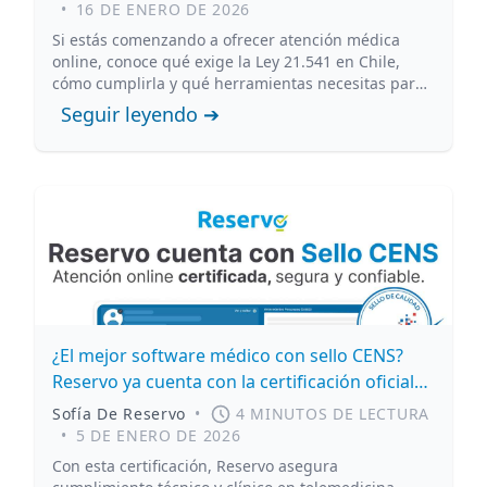
•
16 DE ENERO DE 2026
Si estás comenzando a ofrecer atención médica
online, conoce qué exige la Ley 21.541 en Chile,
cómo cumplirla y qué herramientas necesitas para
brindar una atención digital segura, legal y de
Seguir leyendo ➔
calidad.
¿El mejor software médico con sello CENS?
Reservo ya cuenta con la certificación oficial
en Chile
Sofía De Reservo
•
4 MINUTOS DE LECTURA
•
5 DE ENERO DE 2026
Con esta certificación, Reservo asegura