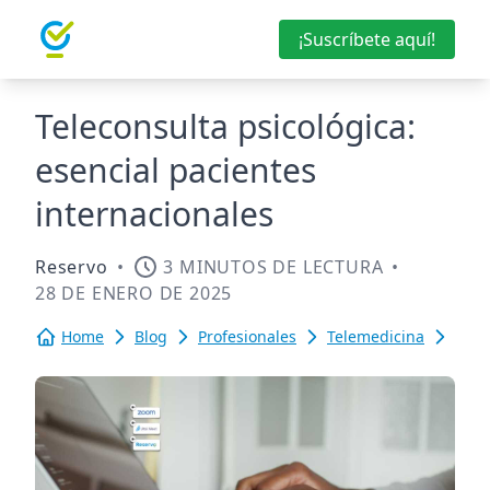
¡Suscríbete aquí!
Teleconsulta psicológica:
esencial pacientes
internacionales
Reservo
•
3 MINUTOS DE LECTURA
•
28 DE ENERO DE 2025
Home
Blog
Profesionales
Telemedicina
Tele
psic
esen
paci
inte