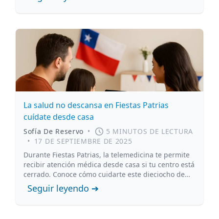
puede mejorar la continuidad clínica.
La salud no descansa en Fiestas Patrias
cuídate desde casa
Sofía De Reservo
•
5 MINUTOS DE LECTURA
•
17 DE SEPTIEMBRE DE 2025
Durante Fiestas Patrias, la telemedicina te permite
recibir atención médica desde casa si tu centro está
cerrado. Conoce cómo cuidarte este dieciocho de
septiembre.
Seguir leyendo ➔