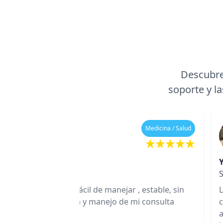
Descubre
soporte y la
Medicina / Salud
omendable. Es muy fácil de manejar , estable, sin
Lo
iones para la agenda y manejo de mi consulta
c
 ⠀ ⠀ ⠀ ⠀ ⠀ ⠀ ⠀ ⠀ ⠀ ⠀ ⠀ ⠀ ⠀ ⠀ ⠀ ⠀ ⠀ ⠀ ⠀ ⠀ ⠀ ⠀ ⠀ ⠀
a