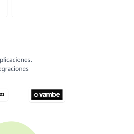
⠀ ⠀ ⠀ ⠀ ⠀ ⠀ ⠀ ⠀ ⠀ ⠀ ⠀ ⠀ ⠀ ⠀ ⠀ ⠀ ⠀ ⠀ ⠀ ⠀ ⠀ ⠀ ⠀ ⠀ 
⠀ ⠀ ⠀ ⠀ ⠀ ⠀ ⠀ ⠀ ⠀ ⠀ ⠀ ⠀ ⠀ ⠀ ⠀ ⠀ ⠀ ⠀ ⠀ ⠀ ⠀ ⠀ ⠀ ⠀ 
⠀ ⠀ ⠀ ⠀ ⠀ ⠀ ⠀
plicaciones.
tegraciones