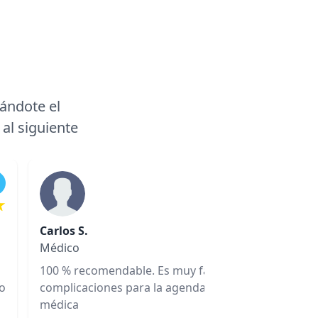
a
ándote el
 al siguiente
Medi
Carlos S.
Médico
100 % recomendable. Es muy fácil de manejar , estab
do
complicaciones para la agenda y manejo de mi cons
médica ⠀ ⠀ ⠀ ⠀ ⠀ ⠀ ⠀ ⠀ ⠀ ⠀ ⠀ ⠀ ⠀ ⠀ ⠀ ⠀ ⠀ ⠀ ⠀ ⠀ ⠀