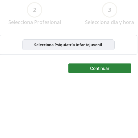
2
3
Selecciona Profesional
Selecciona dia y hora
Selecciona Psiquiatría infantojuvenil
Continuar