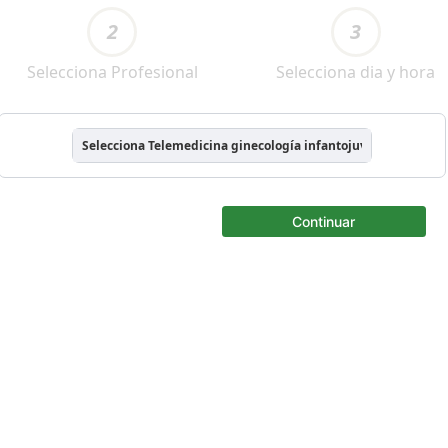
2
3
Selecciona Profesional
Selecciona dia y hora
Selecciona Telemedicina ginecología infantojuvenil
Continuar