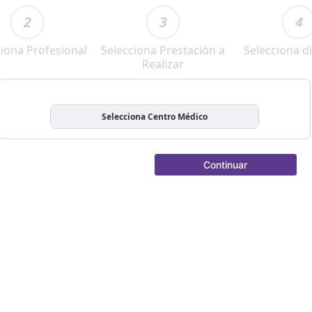
2
3
4
ciona Profesional
Selecciona Prestación a
Selecciona di
Realizar
Selecciona Centro Médico
Continuar