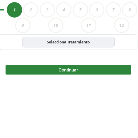
1
2
3
4
5
6
7
8
9
10
11
12
Selecciona Tratamiento
Continuar