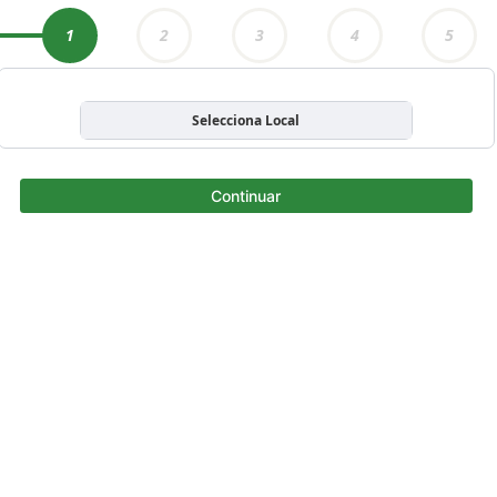
1
2
3
4
5
Selecciona Local
Continuar