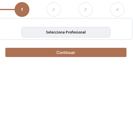
1
2
3
4
Selecciona Profesional
Continuar