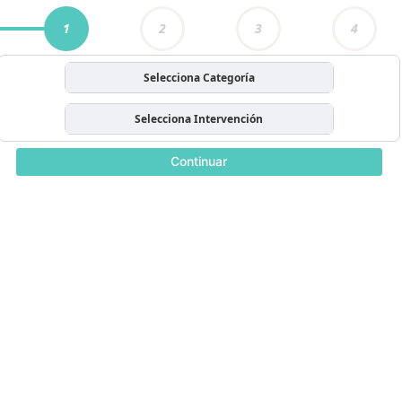
1
2
3
4
Selecciona Categoría
Selecciona Intervención
Continuar