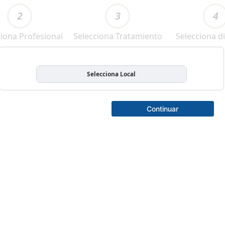
2
3
4
ciona Profesional
Selecciona Tratamiento
Selecciona di
Selecciona Local
Continuar