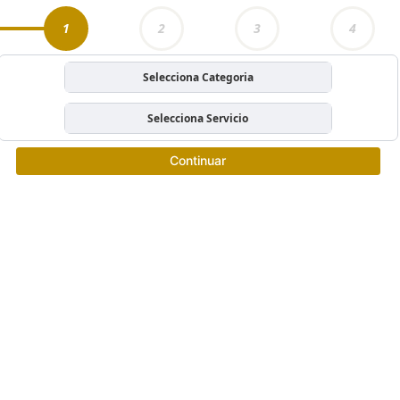
1
2
3
4
Selecciona Categoria
Selecciona Servicio
Continuar