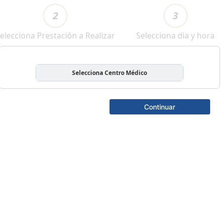
2
3
elecciona Prestación a Realizar
Selecciona dia y hora
Selecciona Centro Médico
Continuar