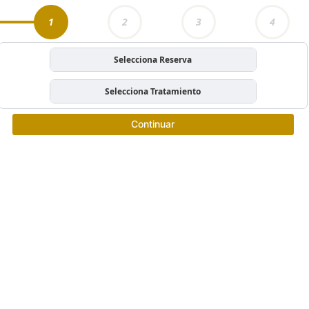
1
2
3
4
Selecciona Reserva
Selecciona Tratamiento
Continuar