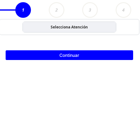
1
2
3
4
Selecciona Atención
Continuar