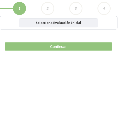
1
2
3
4
Selecciona Evaluación Inicial
Continuar