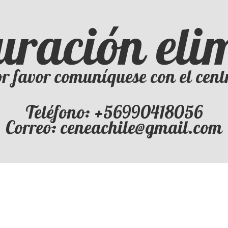
uración el
r favor comuníquese con el cent
Teléfono: +56990418056
Correo: ceneachile@gmail.com