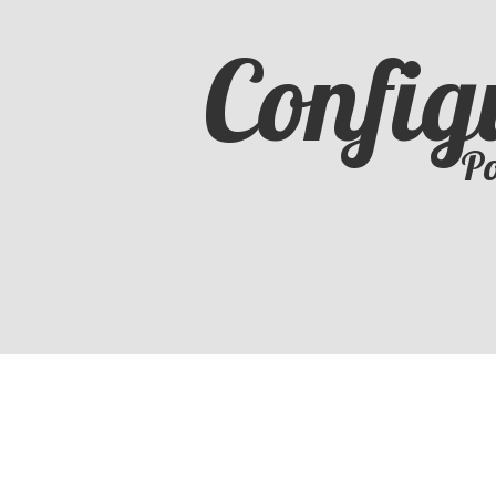
Config
Po