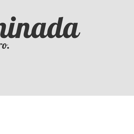
iminada
ro.