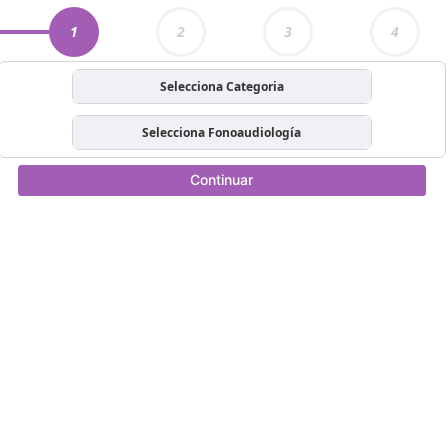
1
2
3
4
Selecciona Categoria
Selecciona Fonoaudiología
Continuar