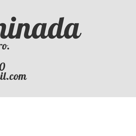
iminada
ro.
50
il.com