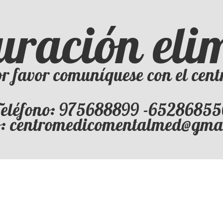
uración el
r favor comuníquese con el cent
eléfono: 975688899 -6528685
o: centromedicomentalmed@gma