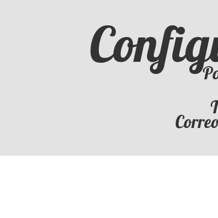
Config
Po
T
Corre