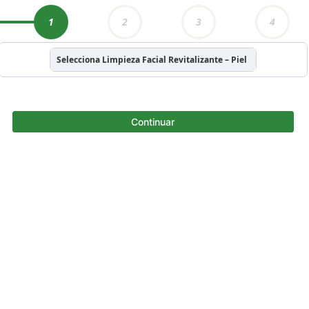
1
2
3
4
Selecciona Limpieza Facial Revitalizante – Piel Madura/Envej
Continuar