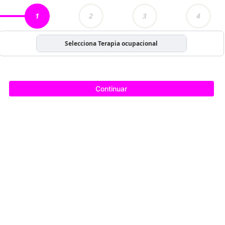
1
2
3
4
Selecciona Terapia ocupacional
Continuar