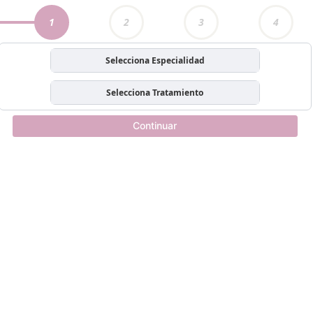
1
2
3
4
Selecciona Especialidad
Selecciona Tratamiento
Continuar