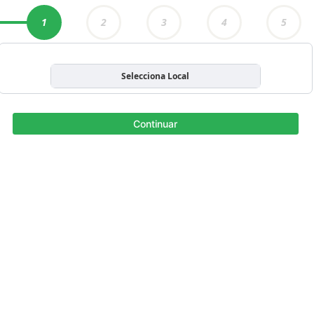
1
2
3
4
5
Selecciona Local
Continuar