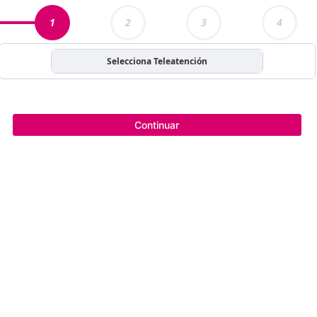
1
2
3
4
Selecciona Teleatención
Continuar