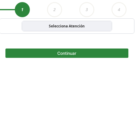
1
2
3
4
Selecciona Atención
Continuar