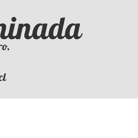
iminada
ro.
cl