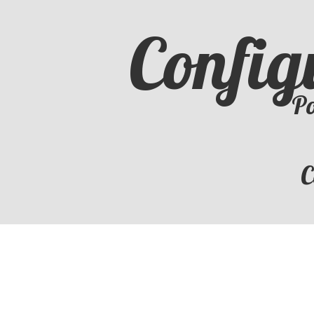
Config
Po
C