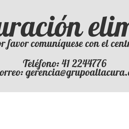
uración el
r favor comuníquese con el cent
Teléfono: 41 2244776
orreo: gerencia@grupoaltacura.