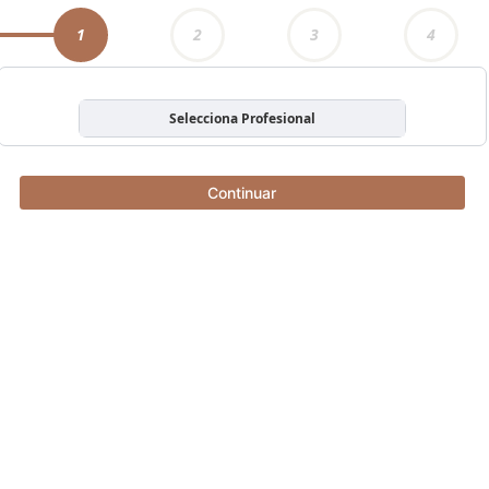
1
2
3
4
Selecciona Profesional
Continuar