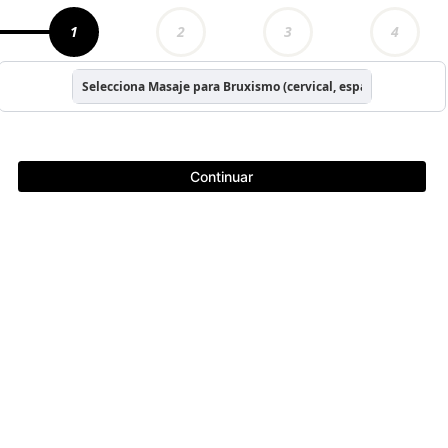
1
2
3
4
Selecciona Masaje para Bruxismo (cervical, espalda y facial)
Continuar