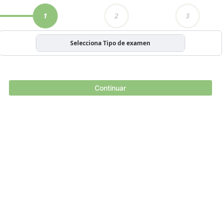
1
2
3
Selecciona Tipo de examen
Continuar