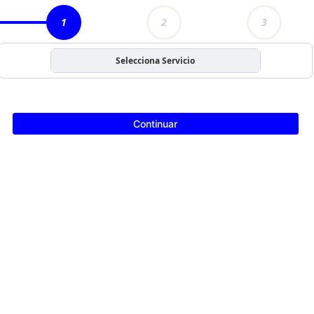
1
2
3
Selecciona Servicio
Continuar