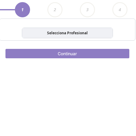
1
2
3
4
Selecciona Profesional
Continuar