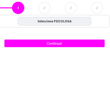
1
2
3
4
Selecciona PSICOLOGA
Continuar