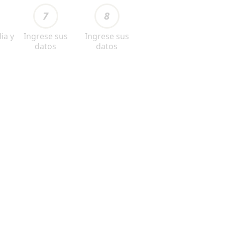
7
8
ia y
Ingrese sus
Ingrese sus
datos
datos