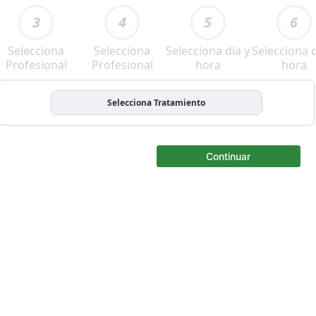
3
4
5
6
Selecciona
Selecciona
Selecciona dia y
Selecciona d
Profesional
Profesional
hora
hora
Selecciona Tratamiento
Continuar