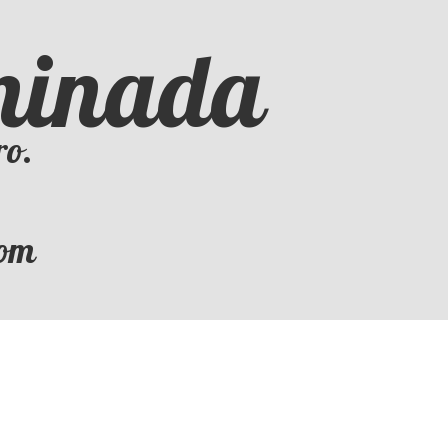
iminada
ro.
com