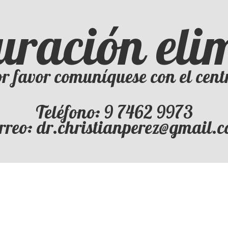
uración el
r favor comuníquese con el cent
Teléfono: 9 7462 9973
rreo: dr.christianperez@gmail.