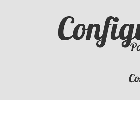
Config
Po
Co