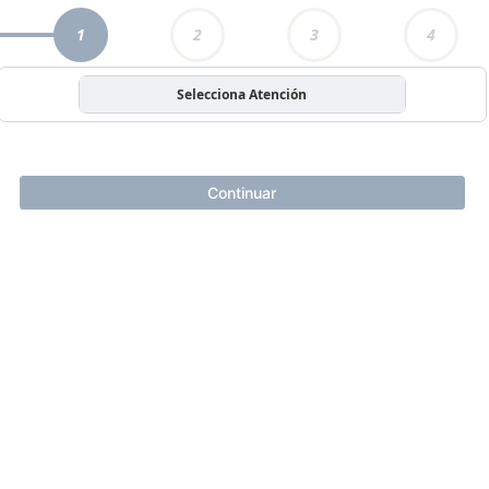
1
2
3
4
Selecciona Atención
Continuar