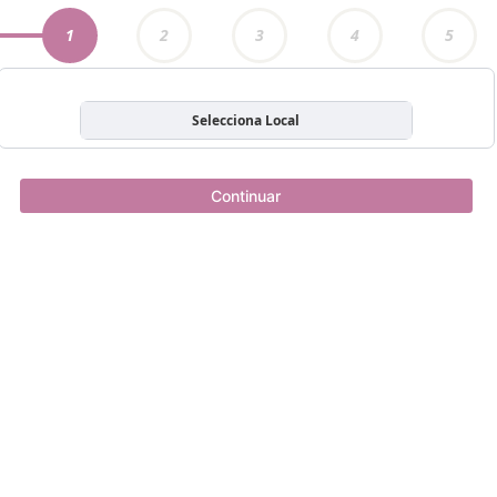
1
2
3
4
5
Selecciona Local
Continuar