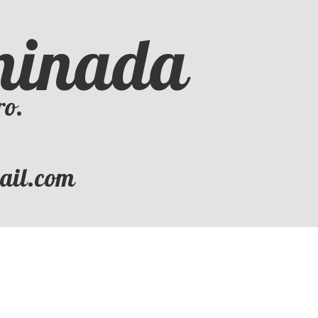
iminada
ro.
mail.com