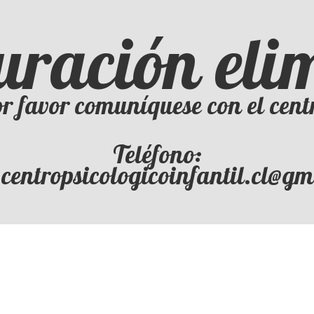
uración el
r favor comuníquese con el cent
Teléfono:
 centropsicologicoinfantil.cl@g