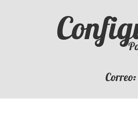
Config
Po
Correo: