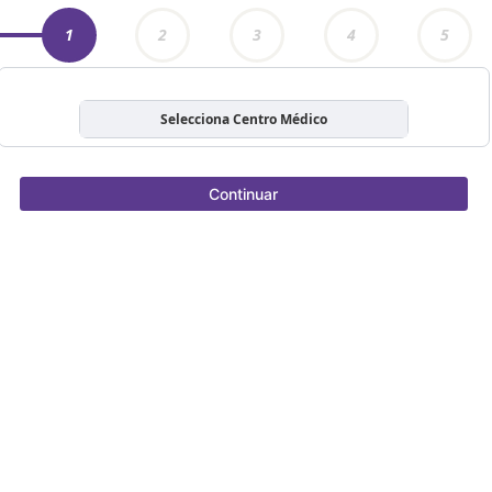
1
2
3
4
5
Selecciona Centro Médico
Continuar